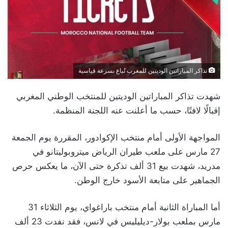
تذاكر المباراتين الوديتين للمغرب تُباع بسرعة قياسية
شهدت تذاكر المباراتين الوديتين للمنتخب الوطني المغربي
إقبالًا لافتًا، حسب ما أعلنت عنه اللجنة المنظمة.
المواجهة الأولى أمام منتخب الإكوادور، المقررة يوم الجمعة
27 مارس على ملعب طيران الرياض ميتروبوليتانو في
مدريد، شهدت بيع 31 ألف تذكرة حتى الآن، ما يعكس حرص
الجماهير على متابعة الأسود خارج الوطن.
أما المباراة الثانية أمام منتخب باراغواي، يوم الثلاثاء 31
مارس بملعب بولار-ديليليس في لانس، فقد نفدت 23 ألف