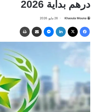
درهم بداية 2026
Khaoula Mouna
26 مايو، 2026
فيسبوك
‫X
لينكدإن
ماسنجر
مشاركة عبر البريد
طباعة