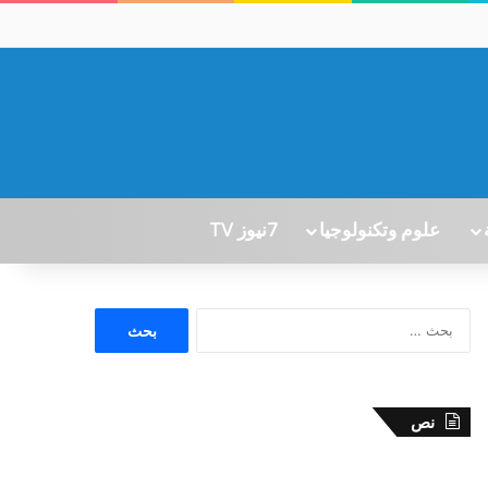
علوم وتكنولوجيا
7نيوز TV
ا
ل
ب
ح
ث
نص
ع
ن
: