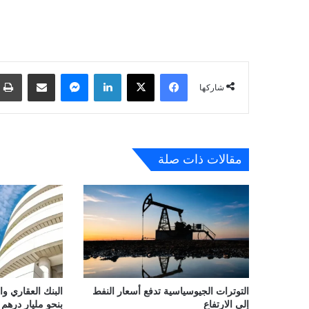
فيسبوك
‫X
لينكدإن
ماسنجر
مشاركة عبر البريد
شاركها
مقالات ذات صلة
التوترات الجيوسياسية تدفع أسعار النفط
البنك العقاري و
إلى الارتفاع
بنحو مليار درهم