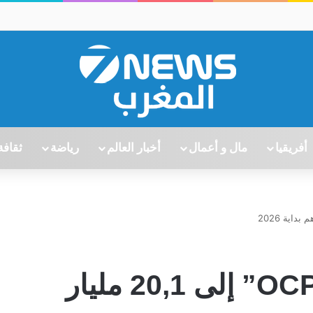
أفريقيا
مال و أعمال
أخبار العالم
رياضة
ثقافة
تراجع رقم معاملات “OCP” إلى 20,1 مليار