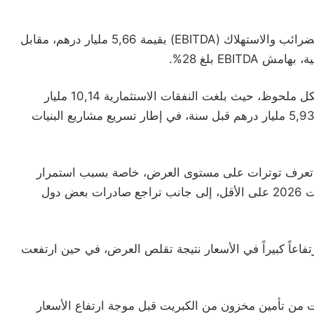
كما حققت المجموعة أرباحاً قبل احتساب الفوائد والضرائب والاستهلاك (EBITDA) بقيمة 5,66 مليار درهم، مقابل
وفي المقابل، رفعت مجموعة “OCP” استثماراتها بشكل ملحوظ، حيث بلغت النفقات الاستثمارية 10,14 مليار
درهم خلال الأشهر الثلاثة الأولى من 2026، مقارنة بـ5,93 مليار درهم قبل سنة، في إطار تسريع مشاريع البنيات
ل تعرف توترات على مستوى العرض، خاصة بسبب استمرار
غياب الصادرات الصينية من الفوسفاط إلى غاية غشت 2026 على الأقل، إلى جانب تراجع صادرات بعض دول
فاعاً كبيراً في الأسعار نتيجة تقلص العرض، في حين ارتفعت
أوضحت مجموعة “OCP” أنها تمكنت من تأمين مخزون من الكبريت قبل موجة ارتفاع الأسعار