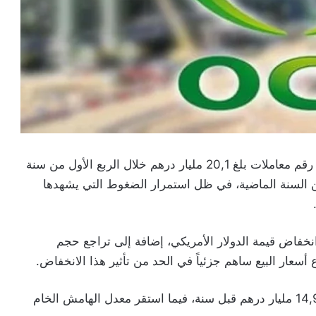
سجلت مجموعة المكتب الشريف للفوسفاط (OCP) رقم معاملات بلغ 20,1 مليار درهم خلال الربع الأول من سنة
ترة نفسها من السنة الماضية، في ظل استمرار الضغوط التي يشهدها
نخفاض قيمة الدولار الأمريكي، إضافة إلى تراجع حجم
عار البيع ساهم جزئياً في الحد من تأثير هذا الانخفاض.
وبلغ هامش الربح الخام 11,97 مليار درهم، مقارنة بـ14,9 مليار درهم قبل سنة، فيما استقر معدل الهامش الخام