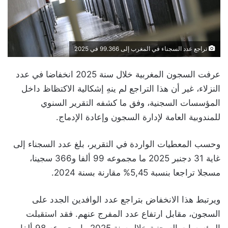
تراجع عدد السجناء في المغرب إلى 99.366 في 2025
عرفت السجون المغربية خلال سنة 2025 انخفاضا في عدد
النزلاء، غير أن هذا التراجع لم ينهِ إشكالية الاكتظاظ داخل
المؤسسات السجنية، وفق ما كشفه التقرير السنوي
للمندوبية العامة لإدارة السجون وإعادة الإدماج.
وحسب المعطيات الواردة في التقرير، بلغ عدد السجناء إلى
غاية 31 دجنبر 2025 ما مجموعه 99 ألفا و366 سجينا،
مسجلا تراجعا بنسبة 5,45% مقارنة بسنة 2024.
ويرتبط هذا الانخفاض بتراجع عدد الوافدين الجدد على
السجون، مقابل ارتفاع عدد المفرج عنهم. فقد استقبلت