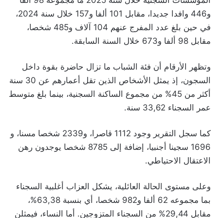
المؤسسات السجنية خلال سنة 2025 ما مجموعه 98 ألفا
و446 وافدا جديدا، مقابل 101 ألفا و157 خلال سنة 2024،
في حين بلغ عدد المفرج عنهم 104 آلاف و485 شخصا،
مقابل 98 ألفا و673 خلال السنة السابقة.
وتظهر الأرقام أن فئة الشباب ما تزال حاضرة بقوة داخل
السجون، إذ يمثل الأشخاص الذين تقل أعمارهم عن 30 سنة
أكثر من 45% من مجموع الساكنة السجنية، بينما بلغ متوسط
عمر السجناء 33,62 سنة.
كما سجل التقرير وجود 1112 قاصرا، و2339 شخصا مسنا، و
1696 سجينا أجنبيا، إضافة إلى 8785 شخصا يوجدون رهن
الاعتقال الاحتياطي.
وعلى مستوى الحالة العائلية، يشكل العزاب أغلبية السجناء
بما مجموعه 62 ألفا و982 شخصا، أي بنسبة 63,38%،
مقابل 29,44% من السجناء المتزوجين. أما النساء، فيمثلن