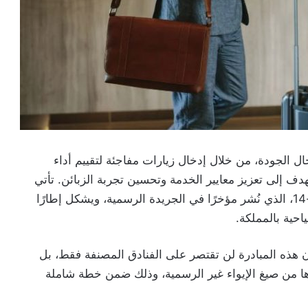
 الجودة، من خلال إدخال زيارات مفاجئة لتقييم أداء
 إلى تعزيز معايير الخدمة وتحسين تجربة الزبائن. تأتي
هذه الخطوة في إطار تفعيل القانون الجديد رقم 80-14، الذي نُشر مؤخرًا في الجريدة الرسمية، ويشكل إطارًا
ياحية بالمملكة.
إن هذه المبادرة لن تقتصر على الفنادق المصنفة فقط، بل
 المنصات الرقمية مثل “Airbnb” وسواها من صيغ الإيواء غير الرسمية، وذلك ضمن خطة شاملة