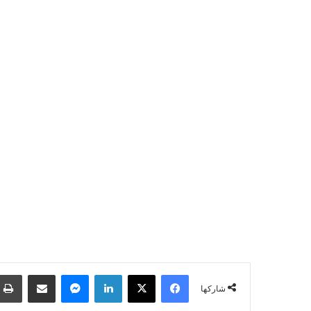
فيسبوك
‫X
لينكدإن
ماسنجر
مشاركة عبر البريد
شاركها