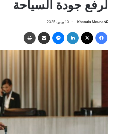
لرفع جودة السياحة
Khaoula Mouna
10 يونيو، 2025
فيسبوك
‫X
لينكدإن
ماسنجر
مشاركة عبر البريد
طباعة