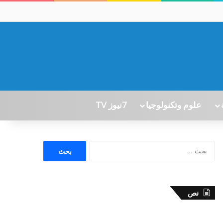
علوم وتكنولوجيا
7نيوز TV
ا
ل
ب
ح
ث
نص
ع
ن
: