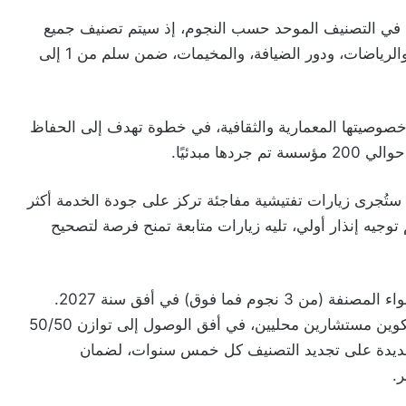
في التصنيف الموحد حسب النجوم، إذ سيتم تصنيف جميع
أنواع الإيواء السياحي، بما في ذلك الشقق الفندقية، والرياضات، ودور الضيافة، والمخيمات، ضمن سلم من 1 إلى
ي خصوصيتها المعمارية والثقافية، في خطوة تهدف إلى الحفاظ
ا مبدئيًا.
ستُجرى زيارات تفتيشية مفاجئة تركز على جودة الخدمة أكثر
توجيه إنذار أولي، تليه زيارات متابعة تمنح فرصة لتصحيح
يسعى المغرب إلى إعادة تصنيف جميع مؤسسات الإيواء المصنفة (من 3 نجوم فما فوق) في أفق سنة 2027.
ولتحقيق هذا الهدف، سيتم الاستعانة بخبراء دوليين لتكوين مستشارين محليين، في أفق الوصول إلى توازن 50/50
 الجديدة على تجديد التصنيف كل خمس سنوات، لضمان
.