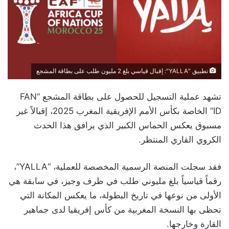
تطبيق "YALLA": إقبال قياسي بلغ 2 مليون طلب على بطاقة المشجع
تشهد عملية التسجيل للحصول على بطاقة المشجع “FAN
ID” الخاصة بكأس الأمم الإفريقية المغرب 2025، إقبالاً غير
مسبوق يعكس الحماس الكبير الذي يرافق هذا الحدث
الكروي القاري المنتظر.
فقد سجلت المنصة الرسمية المخصصة للعملية، “YALLA”،
رقماً قياسياً بلغ مليوني طلب في ظرف وجيز، في سابقة هي
الأولى من نوعها في تاريخ البطولة، ما يعكس المكانة التي
تحظى بها النسخة المغربية من كأس إفريقيا لدى جماهير
القارة وخارجها.