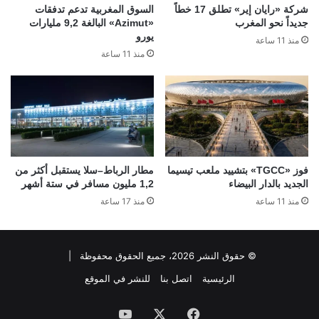
شركة «رايان إير» تطلق 17 خطاً
السوق المغربية تدعم تدفقات
جديداً نحو المغرب
«Azimut» البالغة 9,2 مليارات
يورو
منذ 11 ساعة
منذ 11 ساعة
فوز «TGCC» بتشييد ملعب تيسيما
مطار الرباط–سلا يستقبل أكثر من
الجديد بالدار البيضاء
1,2 مليون مسافر في ستة أشهر
منذ 11 ساعة
منذ 17 ساعة
© حقوق النشر 2026، جميع الحقوق محفوظة |
الرئيسية
اتصل بنا
للنشر في الموقع
فيسبوك
‫X
‫YouTube