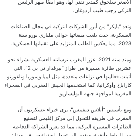
الأصغر سلجوق كمدير تقني لها، وهو أيضًا صهر الرئيس
التركي رجب طيب أردوغان.
وتعد “بايكر” من أبرز الشركات التركية في مجال الصناعات
العسكرية، حيث بلغت مبيعاتها حوالي ملياري يورو سنة
2023، مما يعكس الطلب المتزايد على تقنياتها العسكرية.
ومنذ سنة 2021، عزز المغرب ترسانته العسكرية بشراء نحو
عشرين طائرة مسيرة من طراز “بيرقدار تي بي 2″، التي
أثبتت فعاليتها في نزاعات متعددة، مثل ليبيا وسوريا وناغورنو
كاراباخ وأوكرانيا، كما استخدمها الجيش المغربي في الصحراء
المغربية لمواجهة جبهة البوليساريو.
ومع تأسيس “أتلاس ديفينس”، يرى خبراء عسكريون أن
المغرب في طريقه للتحول إلى مركز إقليمي لتصنيع
الطائرات المسيرة التركية، مما قد يعزز الشراكة الدفاعية
بين الرباط وأنقرة، ويؤدي إلى تحول استراتيجي في ميزان