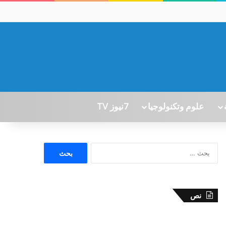
علوم وتكنولوجيا
7نيوز TV
ا
ل
ب
ح
ث
نص
ع
ن
: