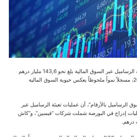
أفادت الهيئة المغربية لسوق الرساميل بأن حجم تعبئة الرساميل عبر السوق المالية بلغ نحو 143,6 مليار درهم
خلال سنة 2025، مقابل 109,9 مليار درهم سنة 2024، مسجلاً نمواً ملحوظاً يعكس حيوية السوق المالية
 الرساميل بالأرقام”، أن عمليات تعبئة الرساميل عبر
مة بثلاث عمليات إدراج في البورصة شملت شركات “فيسين”، و”كاش