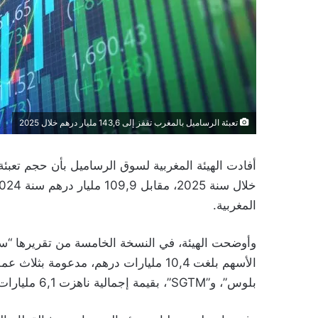
تعبئة الرساميل بالمغرب تقفز إلى 143,6 مليار درهم خلال 2025
المغربية.
وأوضحت الهيئة، في النسخة الخامسة من تقريرها “سوق
الأسهم بلغت 10,4 مليارات درهم، مدعو
بلوس”، و”SGTM”، بقيمة إجمالية ناهزت 6,1 مليارات درهم.