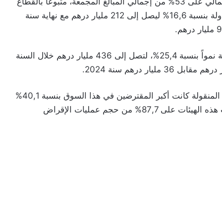
وفي ما يتعلق بعمليات تعبئة الدين، استحوذ القطاع المالي على 53% من إجمالي المبالغ المجمعة، متبوعاً بالقطاع
المنجمي بنسبة 15%. كما ارتفع حجم السندات المتداولة بنسبة 16,6% ليصل إلى 212 مليار درهم مع نهاية سنة
من جهة أخرى، سجلت عمليات إقراض الأوراق المالية نمواً بنسبة 25,4%، لتصل إلى 436 مليار درهم خلال السنة
وأشار التقرير إلى أن هيئات التوظيف الجماعي للقيم المنقولة كانت أكبر المقترضين في هذا السوق بنسبة 40,1%
من العمليات، تليها البنوك بنسبة 29%. كما استحوذت هذه الهيئات على 87,7% من حجم عمليات الإقراض