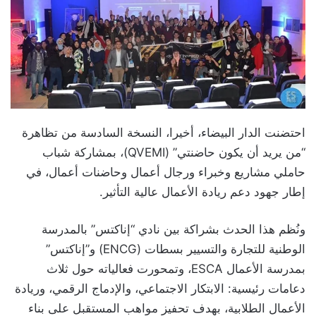
احتضنت الدار البيضاء، أخيرا، النسخة السادسة من تظاهرة
“من يريد أن يكون حاضنتي” (QVEMI)، بمشاركة شباب
حاملي مشاريع وخبراء ورجال أعمال وحاضنات أعمال، في
إطار جهود دعم ريادة الأعمال عالية التأثير.
ونُظم هذا الحدث بشراكة بين نادي “إناكتس” بالمدرسة
الوطنية للتجارة والتسيير بسطات (ENCG) و”إناكتس”
بمدرسة الأعمال ESCA، وتمحورت فعالياته حول ثلاث
دعامات رئيسية: الابتكار الاجتماعي، والإدماج الرقمي، وريادة
الأعمال الطلابية، بهدف تحفيز مواهب المستقبل على بناء