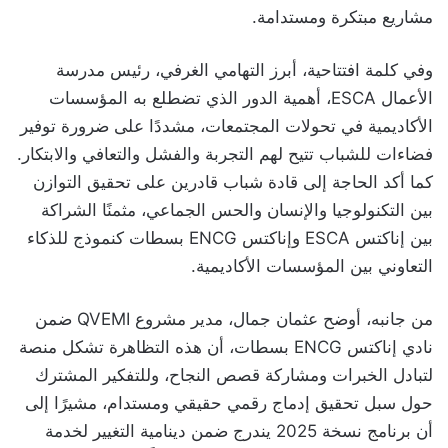
مشاريع مبتكرة ومستدامة.
وفي كلمة افتتاحية، أبرز التهامي الغرفي، رئيس مدرسة
الأعمال ESCA، أهمية الدور الذي تضطلع به المؤسسات
الأكاديمية في تحولات المجتمعات، مشددًا على ضرورة توفير
فضاءات للشباب تتيح لهم التجربة والفشل والتعافي والابتكار.
كما أكد الحاجة إلى قادة شباب قادرين على تحقيق التوازن
بين التكنولوجيا والإنسان والحس الجماعي، مثمنًا الشراكة
بين إناكتس ESCA وإناكتس ENCG بسطات كنموذج للذكاء
التعاوني بين المؤسسات الأكاديمية.
من جانبه، أوضح عثمان جمال، مدير مشروع QVEMI ضمن
نادي إناكتس ENCG بسطات، أن هذه التظاهرة تشكل منصة
لتبادل الخبرات ومشاركة قصص النجاح، وللتفكير المشترك
حول سبل تحقيق إدماج رقمي حقيقي ومستدام، مشيرًا إلى
أن برنامج نسخة 2025 يندرج ضمن دينامية التغيير لخدمة