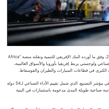
تصدر المغرب التصنيف الصناعي الإفريقي لسنة 2025، وفق ما أورده البنك الإفريقي للتنمية ونقلته منصة “Africa
ز مكانته كمركز صناعي ولوجستي يربط إفريقيا بأوروبا والأسواق العالمية،
ت الكبرى في قطاعات السيارات والطيران والفوسفاط.
وأوضح التقرير أن المغرب احتل المرتبة الأولى قارياً في مؤشر التصنيع، الذي شمل تقييم الأداء الصناعي لـ54 دولة
رة ما بين 2010 و2024، بفضل سياسة صناعية طويلة المدى مدعومة باستثمارات في البنية