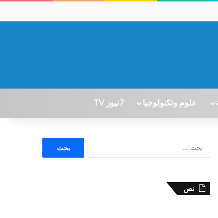
علوم وتكنولوجيا
7نيوز TV
ا
ل
ب
ح
ث
نص
ع
ن
: