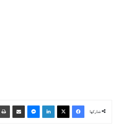
فيسبوك
‫X
لينكدإن
ماسنجر
مشاركة عبر البريد
شاركها