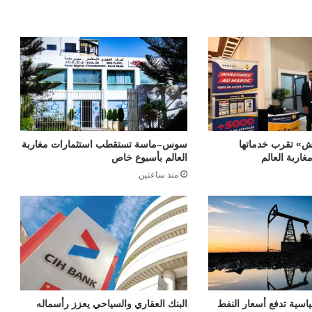
» تقرب خدماتها
سوس–ماسة تستقطب استثمارات مغاربة
غاربة العالم
العالم بأسبوع خاص
منذ ساعتين
ياسية تدفع أسعار النفط
البنك العقاري والسياحي يعزز رأسماله