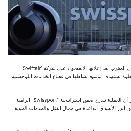
عززت مجموعة “Swissport” السويسرية حضورها في المغرب بعد إعلانها الاستحواذ على شركة “Swiftair
ي خطوة تستهدف توسيع نشاطها في قطاع الخدمات اللوجستية
ولم تكشف المجموعة عن القيمة المالية للصفقة، غير أن العملية تندرج ضمن استراتيجية “Swissport” الرامية
من أبرز الأسواق الواعدة في مجال النقل والخدمات الجوية