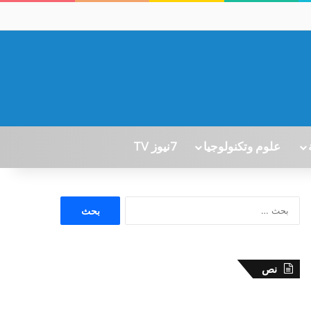
علوم وتكنولوجيا
7نيوز TV
ا
ل
ب
ح
ث
نص
ع
ن
: