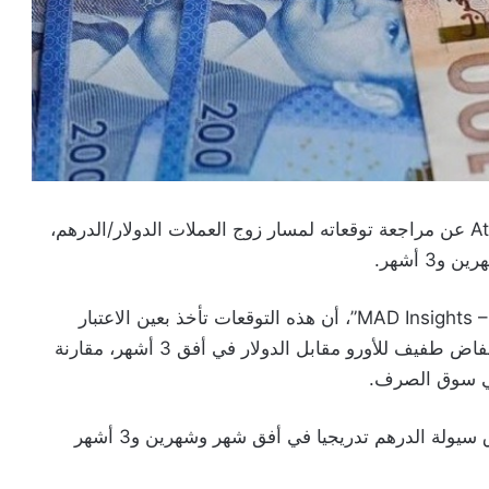
كشف مركز الأبحاث Attijari Global Research(AGR) عن مراجعة توقعاته لمسار زوج العملات الدولار/الدرهم،
3 أشهر.
وأوضح المركز، في مذكرته الأسبوعية ” MAD Insights – Currencies”، أن هذه التوقعات تأخذ بعين الاعتبار
توقعات لسعر صرف الأورو/الدولار التي تشير إلى انخفاض طفيف للأورو مقابل الدولار في أفق 3 أشهر، مقارنة
وأضاف المصدر ذاته أنه من المتوقع أن تتقلص فوارق سيولة الدرهم تدريجيا في أفق شهر وشهرين و3 أشهر