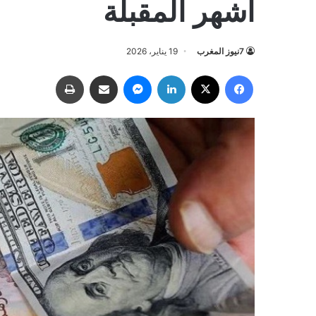
أشهر المقبلة
7نيوز المغرب
19 يناير، 2026
فيسبوك
‫X
لينكدإن
ماسنجر
مشاركة عبر البريد
طباعة