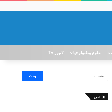
علوم وتكنولوجيا
7نيوز TV
ا
ل
ب
ح
ث
نص
ع
ن
: