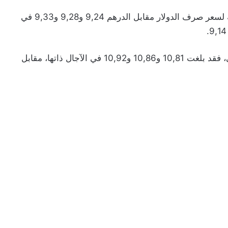
وفي ظل هذه الظروف، بلغت المستويات المستهدفة لسعر صرف الدولار مقابل الدرهم 9,24 و9,28 و9,33 في
أما بالنسبة لسعر صرف اليورو مقابل الدرهم المغربي، فقد بلغت 10,81 و10,86 و10,92 في الآجال ذاتها، مقابل