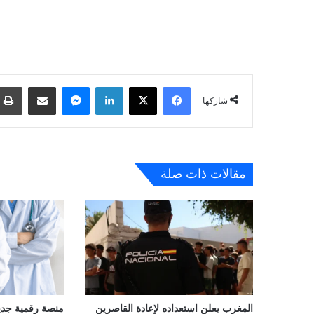
فيسبوك
‫X
لينكدإن
ماسنجر
مشاركة عبر البريد
شاركها
مقالات ذات صلة
المغرب يعلن استعداده لإعادة القاصرين
منصة رقمية جديدة