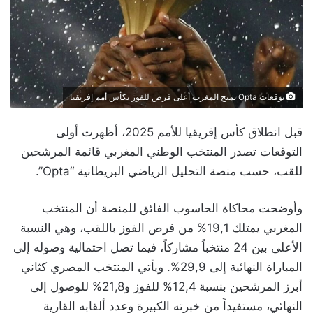
توقعات Opta تمنح المغرب أعلى فرص للفوز بكأس أمم إفريقيا
قبل انطلاق كأس إفريقيا للأمم 2025، أظهرت أولى
التوقعات تصدر المنتخب الوطني المغربي قائمة المرشحين
للقب، حسب منصة التحليل الرياضي البريطانية “Opta”.
وأوضحت محاكاة الحاسوب الفائق للمنصة أن المنتخب
المغربي يمتلك 19,1% من فرص الفوز باللقب، وهي النسبة
الأعلى بين 24 منتخباً مشاركاً، فيما تصل احتمالية وصوله إلى
المباراة النهائية إلى 29,9%. ويأتي المنتخب المصري كثاني
أبرز المرشحين بنسبة 12,4% للفوز و21,8% للوصول إلى
النهائي، مستفيداً من خبرته الكبيرة وعدد ألقابه القارية