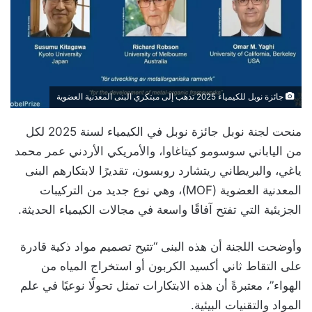
جائزة نوبل للكيمياء 2025 تذهب إلى مبتكري البنى المعدنية العضوية
منحت لجنة نوبل جائزة نوبل في الكيمياء لسنة 2025 لكل
من الياباني سوسومو كيتاغاوا، والأمريكي الأردني عمر محمد
ياغي، والبريطاني ريتشارد روبسون، تقديرًا لابتكارهم البنى
المعدنية العضوية (MOF)، وهي نوع جديد من التركيبات
الجزيئية التي تفتح آفاقًا واسعة في مجالات الكيمياء الحديثة.
وأوضحت اللجنة أن هذه البنى “تتيح تصميم مواد ذكية قادرة
على التقاط ثاني أكسيد الكربون أو استخراج المياه من
الهواء”، معتبرةً أن هذه الابتكارات تمثل تحولًا نوعيًا في علم
المواد والتقنيات البيئية.