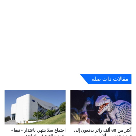
مقالات ذات صلة
أكثر من 60 ألف زائر يدفعون إلى
اجتماع سلا ينتهي باعتذار «فيفا»