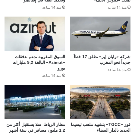
تمديد «دينوس ألايف»
وتجديد الثقة في إنفانتينو
منذ 14 ساعة
منذ 14 ساعة
شركة «رايان إير» تطلق 17 خطاً
السوق المغربية تدعم تدفقات
جديداً نحو المغرب
«Azimut» البالغة 9,2 مليارات
يورو
منذ 14 ساعة
منذ 14 ساعة
فوز «TGCC» بتشييد ملعب تيسيما
مطار الرباط–سلا يستقبل أكثر من
الجديد بالدار البيضاء
1,2 مليون مسافر في ستة أشهر