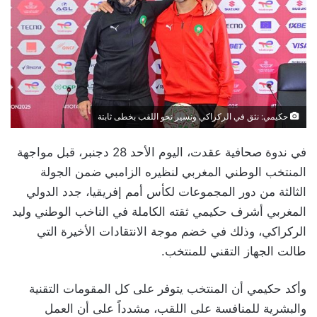
حكيمي: نثق في الركراكي ونسير نحو اللقب بخطى ثابتة
في ندوة صحافية عقدت، اليوم الأحد 28 دجنبر، قبل مواجهة
المنتخب الوطني المغربي لنظيره الزامبي ضمن الجولة
الثالثة من دور المجموعات لكأس أمم إفريقيا، جدد الدولي
المغربي أشرف حكيمي ثقته الكاملة في الناخب الوطني وليد
الركراكي، وذلك في خضم موجة الانتقادات الأخيرة التي
طالت الجهاز التقني للمنتخب.
وأكد حكيمي أن المنتخب يتوفر على كل المقومات التقنية
والبشرية للمنافسة على اللقب، مشدداً على أن العمل