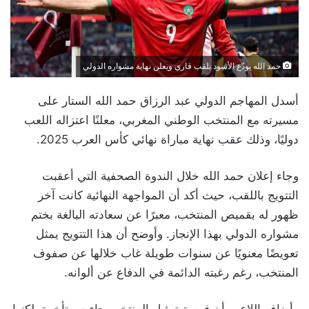
حمد الله يودّع الأسود بلقب قاري ويعلن نهاية مشواره الدولي
أسدل المهاجم الدولي عبد الرزاق حمد الله الستار على
مسيرته مع المنتخب الوطني المغربي، معلنًا اعتزاله اللعب
دوليًا، وذلك عقب نهاية مباراة نهائي كأس العرب 2025.
وجاء إعلان حمد الله خلال الندوة الصحفية التي أعقبت
التتويج باللقب، حيث أكد أن المواجهة النهائية كانت آخر
ظهور له بقميص المنتخب، معبرًا عن سعادته البالغة بختم
مشواره الدولي بهذا الإنجاز. وأوضح أن هذا التتويج يمثل
تعويضًا معنويًا عن سنوات طويلة غاب خلالها عن صفوف
المنتخب، رغم رغبته الدائمة في الدفاع عن ألوانه.
وأضاف اللاعب أن فرصة تمثيل المنتخب جاءت متأخرة، لكنها