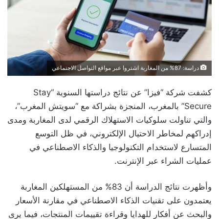
دراسة: 87% من المغاربة اشتروا عبر مواقع التواصل الاجتماعي
كشفت شركة “فيزا” عن نتائج دراستها السنوية “Stay
Secure” بالمغرب، المنجزة بشراكة مع “سويتش المغرب”،
والتي تناولت سلوكيات الاستهلاك الرقمي لدى المغاربة ومدى
إدراكهم لمخاطر الاحتيال الإلكتروني، في ظل التوسع
المتسارع لاستخدام التكنولوجيا والذكاء الاصطناعي في
عمليات الشراء عبر الإنترنت.
وأظهرت نتائج الدراسة أن 83% من المستهلكين المغاربة
يعتمدون على تقنيات الذكاء الاصطناعي في مقارنة الأسعار
والبحث عن أفكار للهدايا وقراءة تقييمات المنتجات، فيما يرى