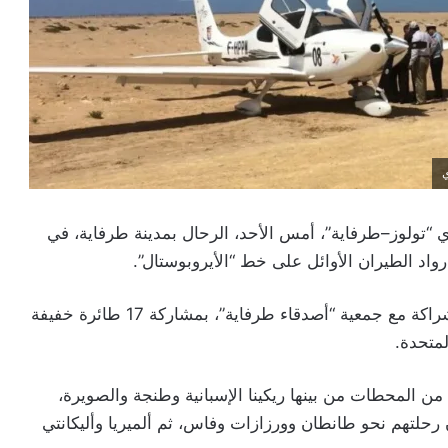
ي
“تولوز–طرفاية”، أمس الأحد، الرحال بمدينة طرفاية، في
اد الطيران الأوائل على خط “الأيروبوستال”.
ويُنظم هذا الحدث بمبادرة من جمعية “إير أفونتور” بشراكة مع جمعية “أصدقاء طرفاية”، بمشاركة 17 طائرة خفيفة
من المحطات من بينها ريكينا الإسبانية وطنجة والصويرة،
حلتهم نحو طانطان وورزازات وفاس، ثم ألميريا وأليكانتي