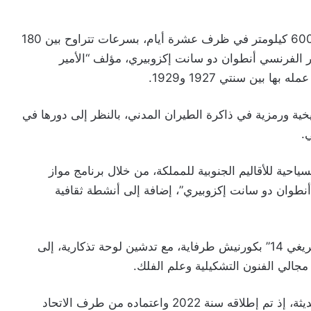
ويقطع المشاركون خلال هذه المغامرة الجوية نحو 6000 كيلومتر في ظرف عشرة أيام، بسرعات تتراوح بين 180
ار الفرنسي أنطوان دو سانت إكزوبيري، مؤلف “الأمير
 بين سنتي 1927 و1929.
خية ورمزية في ذاكرة الطيران المدني، بالنظر إلى دورها في
ي.
ياحية للأقاليم الجنوبية للمملكة، من خلال برنامج مواز
أنطوان دو سانت إكزوبيري”، إضافة إلى أنشطة ثقافية
وشهدت هذه الدورة أيضا إعادة تأهيل نصب طائرة “بريغي 14” بكورنيش طرفاية، مع تدشين لوحة تذكارية، إلى
مجالي الفنون التشكيلية وعلم الفلك.
ويعد رالي “تولوز–طرفاية” من التظاهرات الجوية الحديثة، إذ تم إطلاقه سنة 2022 واعتماده من طرف الاتحاد