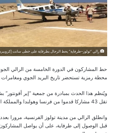
رالي "تولوز–طرفاية" يحط الرحال بطرفاية على خطى سانت إكزوبير
حط المشاركون في الدورة الخامسة من الرالي الجوي 
محطة رمزية تستحضر تاريخ البريد الجوي ومغامرات رو
تقل 43 مشاركا قدموا من فرنسا وهولندا والمملكة المتحدة.
وانطلق الرالي من مدينة تولوز الفرنسية، مرورا بعدد 
قبل الوصول إلى طرفاية، على أن يواصل المشاركون ر