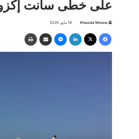
على خطى سانت إكزو
Khaoula Mouna
18 مايو، 2026
فيسبوك
‫X
لينكدإن
ماسنجر
مشاركة عبر البريد
طباعة