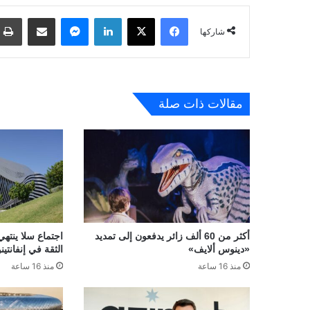
فيسبوك
‫X
لينكدإن
ماسنجر
مشاركة عبر البريد
شاركها
مقالات ذات صلة
أكثر من 60 ألف زائر يدفعون إلى تمديد
اجتماع سلا ينتهي
«دينوس ألايف»
الثقة في إنفانتينو
منذ 16 ساعة
منذ 16 ساعة