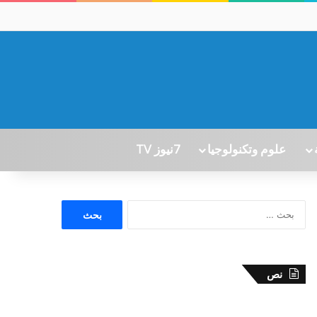
علوم وتكنولوجيا
7نيوز TV
ا
ل
ب
ح
ث
نص
ع
ن
: