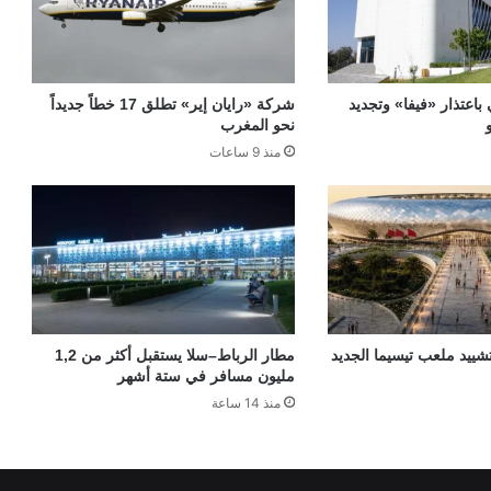
 باعتذار «فيفا» وتجديد
شركة «رايان إير» تطلق 17 خطاً جديداً
نحو المغرب
منذ 9 ساعات
«TGCC» بتشييد ملعب تيسيما الجديد
مطار الرباط–سلا يستقبل أكثر من 1,2
مليون مسافر في ستة أشهر
منذ 14 ساعة