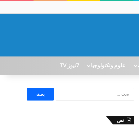
علوم وتكنولوجيا
7نيوز TV
ا
ل
ب
ح
ث
نص
ع
ن
: