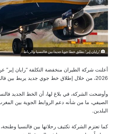
"رايان إير" تطلق خطا جويا جديدا بين فالنسيا والرباط
أعلنت شركة الطيران منخفضة التكلفة “رايان إير” ع
2026، من خلال إطلاق خط جوي جديد يربط بين فالنسيا والرباط، إلى جانب زيادة عدد الرحلات نحو مدينة طنجة.
وأوضحت الشركة، في بلاغ لها، أن الخط الجديد فالنسي
الصيفي، ما من شأنه دعم الروابط الجوية بين المغرب و
البلدين.
كما تعتزم الشركة تكثيف رحلاتها بين فالنسيا وطنجة،