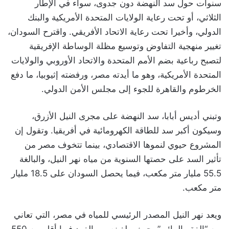
سنوات حول سد النهضة دون جدوى، سواء في الإطار
الثلاثي، أو تحت رعاية الولايات المتحدة الأمريكية والبنك
الدولي، وأخيرا تحت رعاية الاتحاد الأفريقي. واقترح السودان،
تغيير منهجية التفاوض وتوسيع مظلة الوساطة الإفريقية
لتصبح رباعية بضم الأمم المتحدة والاتحاد الأوروبي والولايات
المتحدة الأمريكية، وهو ما أيدته مصر، ورفضته إثيوبيا، ما دفع
الخرطوم والقاهرة للجوء إلى مجلس الأمن الدولي.
وتبني أديس أبابا، سد النهضة على مجرى النيل الأزرق،
وسيكون أكبر سد للطاقة الكهرومائية في أفريقيا. وتقول إن
المشروع حيوي لنموها الاقتصادي، بينما تتخوف مصر من
تأثير السد على حصتها السنوية من مياه نهر النيل، والبالغة
55.5 مليار متر مكعب، فيما يحصل السودان على 18.5 مليار
متر مكعب.
ويعد نهر النيل المصدر الرئيسي للمياه في مصر، التي تعاني
من “الفقر المائي”، حيث يبلغ نصيب الفرد فيها أقل من 550