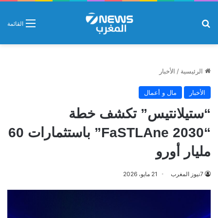
بحث عن
القائمة
الرئيسية
/
الأخبار
الأخبار
مال و أعمال
“ستيلانتيس” تكشف خطة
“FaSTLAne 2030” باستثمارات 60
مليار أورو
7نيوز المغرب
21 مايو، 2026