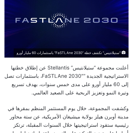
"ستيلانتيس" تكشف خطة “FaSTLAne 2030” باستثمارات 60 مليار أورو
أعلنت مجموعة “ستيلانتيس” Stellantis عن إطلاق خطتها
الاستراتيجية الجديدة “FaSTLAne 2030″، باستثمارات تصل
إلى 60 مليار أورو على مدى خمس سنوات، بهدف تسريع
وتيرة النمو وتعزيز الربحية على الصعيد العالمي.
وكشفت المجموعة، خلال يوم المستثمر المنظم بمقرها في
مدينة أوبرن هيلز بولاية ميشيغان الأمريكية، عن ستة محاور
رئيسية ستقود استراتيجيتها خلال السنوات المقبلة، ترتكز