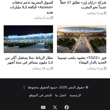
شركة «رايان إير» تطلق 17 خطاً
السوق المغربية تدعم تدفقات
جديداً نحو المغرب
«Azimut» البالغة 9,2 مليارات
يورو
منذ 5 ساعات
منذ 5 ساعات
فوز «TGCC» بتشييد ملعب تيسيما
مطار الرباط–سلا يستقبل أكثر من
الجديد بالدار البيضاء
1,2 مليون مسافر في ستة أشهر
منذ 5 ساعات
منذ 10 ساعات
© حقوق النشر 2026، جميع الحقوق محفوظة |
الرئيسية
اتصل بنا
للنشر في الموقع
فيسبوك
‫X
‫YouTube