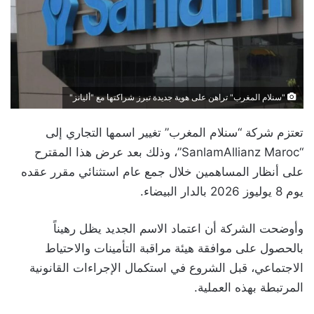
"سنلام المغرب" تراهن على هوية جديدة تبرز شراكتها مع "أليانز"
تعتزم شركة “سنلام المغرب” تغيير اسمها التجاري إلى
“SanlamAllianz Maroc”، وذلك بعد عرض هذا المقترح
على أنظار المساهمين خلال جمع عام استثنائي مقرر عقده
يوم 8 يوليوز 2026 بالدار البيضاء.
وأوضحت الشركة أن اعتماد الاسم الجديد يظل رهيناً
بالحصول على موافقة هيئة مراقبة التأمينات والاحتياط
الاجتماعي، قبل الشروع في استكمال الإجراءات القانونية
المرتبطة بهذه العملية.