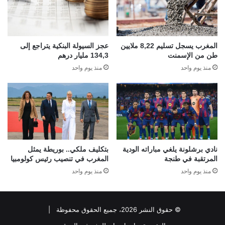
المغرب يسجل تسليم 8,22 ملايين
عجز السيولة البنكية يتراجع إلى
طن من الإسمنت
134,3 مليار درهم
منذ يوم واحد
منذ يوم واحد
نادي برشلونة يلغي مباراته الودية
بتكليف ملكي.. بوريطة يمثل
المرتقبة في طنجة
المغرب في تنصيب رئيس كولومبيا
منذ يوم واحد
منذ يوم واحد
© حقوق النشر 2026، جميع الحقوق محفوظة |