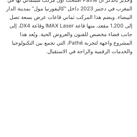
وجدير بالذكر أن Pathé افتتحت أول مركب سينمائي لها في
المغرب في دجنبر 2023 داخل “كاليفورنيا مول” بمدينة الدار
البيضاء. ويضم هذا المركب ثماني قاعات عرض بسعة تصل
إلى 1.200 مقعد، منها قاعة IMAX Laser وقاعة DX4، إلى
جانب فضاء مخصص للفنون والعروض الحية. ويُعد هذا
المشروع واجهة لتجربة Pathé، التي تجمع بين التكنولوجيا
والخدمات الرقمية والراحة في الاستقبال.