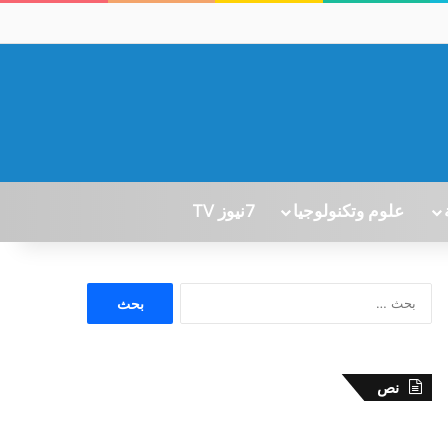
علوم وتكنولوجيا
7نيوز TV
ا
ل
ب
ح
ث
نص
ع
ن
: