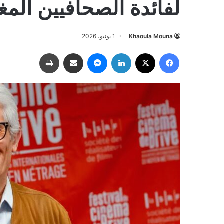
لفائدة الصحافيين المغ
Khaoula Mouna
1 يونيو، 2026
فيسبوك
‫X
لينكدإن
ماسنجر
مشاركة عبر البريد
طباعة