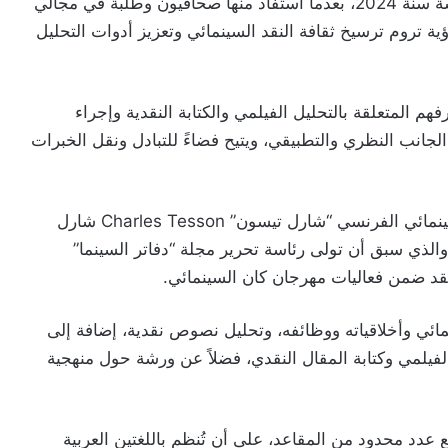
وتعد هذه الدورة الخامسة من نوعها منذ إطلاق الورشة سنة 2024، بعدما استفاد منها صحافيون وطلبة في مجالي
ة تروم ترسيخ ثقافة النقد السينمائي وتعزيز أدوات التحليل
 المتعلقة بالتحليل الفيلمي والكتابة النقدية وإجراء
لجانب النظري والتطبيقي، ويتيح فضاءً للتبادل ونقل الخبرات
وسيشرف على تأطير هذه الدورة الناقد والمؤرخ السينمائي الفرنسي “شارل تيسون” Charles Tesson شارل
والذي سبق أن تولى رئاسة تحرير مجلة “دفاتر السينما”
قد ضمن فعاليات مهرجان كان السينمائي.
ائي وأخلاقياته ووظائفه، وتحليل نصوص نقدية، إضافة إلى
يلمي وكتابة المقال النقدي، فضلاً عن ورشة حول منهجية
دد محدود من المقاعد، على أن تُنظم باللغتين العربية