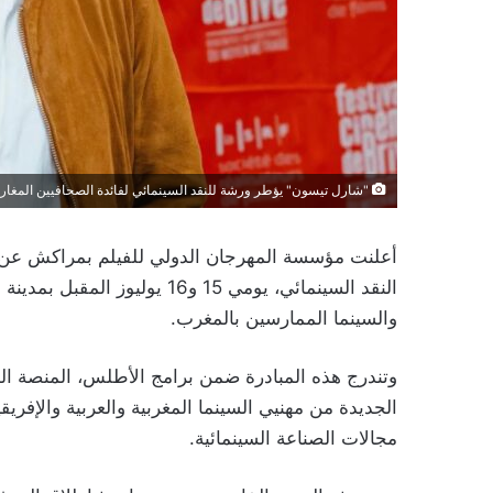
"شارل تيسون" يؤطر ورشة للنقد السينمائي لفائدة الصحافيين المغارب
أعلنت مؤسسة المهرجان الدولي للفيلم بمراكش عن 
النقد السينمائي، يومي 15 و16 ي
والسينما الممارسين بالمغرب.
وتندرج هذه المبادرة ضمن برامج الأطلس، المنصة الم
الجديدة من مهنيي السينما المغربية والعربية والإفري
مجالات الصناعة السينمائية.