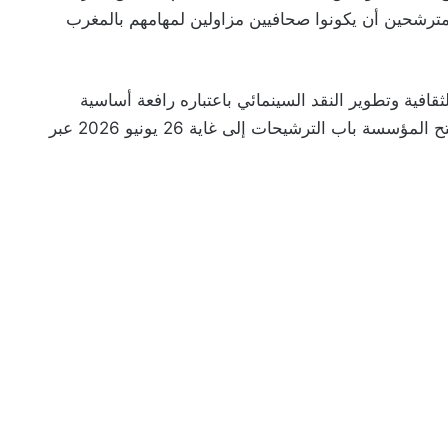
مترشحين أن يكونوا صحافيين مزاولين لمهامهم بالمغرب
فية وتطوير النقد السينمائي باعتباره رافعة أساسية
لمواكبة الإنتاجات السينمائية وإغناء النقاش حولها، تفتح المؤسسة باب الترشيحات إلى غاية 26 يونيو 2026 عبر