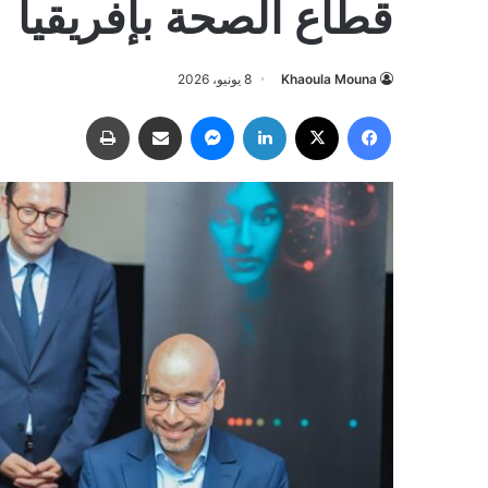
قطاع الصحة بإفريقيا
Khaoula Mouna
8 يونيو، 2026
فيسبوك
‫X
لينكدإن
ماسنجر
مشاركة عبر البريد
طباعة