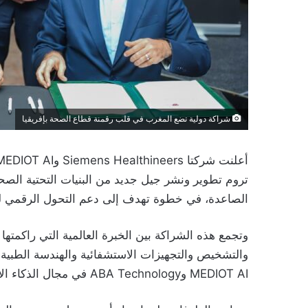
شراكة دولية تضع المغرب في قلب رقمنة قطاع الصحة بإفريقيا
تروم تطوير ونشر جيل جديد من البنيات التحتية الصحي
الصاعدة، في خطوة تهدف إلى دعم التحول الرقمي للق
والتشخيص والتجهيزات الاستشفائية والهندسة الطبية ا
MEDIOT AI وABA Technology في مجال الذكاء الاصطناعي والبنيات الرقمية السيادية.