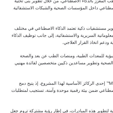
المعزز بالذكاء الاصطناعي، من خلال تطوير بنى تحتية
لاصطناعي داخل المؤسسات الصحية والشبكات الاستشفائية
طوير مستشفيات ذكية تعتمد الذكاء الاصطناعي في مختلف
المعلوماتية السريرية والاستشفائية، إلى جانب توظيف الذكاء
ودعم اتخاذ القرار العلاجي.
نبؤية للمعدات الطبية، ومنصات الطب عن بعد والصحة
ات الصحية وتطوير مساعدين ذكيين متخصصين لفائدة مهنيي
ويشكل نظام MEDIFUS Health Operating System™ إحدى الركائز الأساسية لهذا المشروع، إذ يتيح دمج
الاصطناعي ضمن بيئة رقمية موحدة وآمنة، تستجيب لمتطلبات
مية لتطوير هذه المبادرات، في إطار رؤية مشتركة تروم جعل