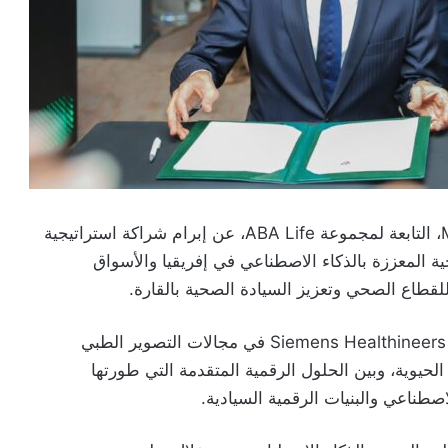
أعلنت شركتا Siemens Healthineers وMEDIOT AI، التابعة لمجموعة ABA Life، عن إبرام شراكة استراتيجية
ة المعززة بالذكاء الاصطناعي في إفريقيا والأسواق
طاع الصحي وتعزيز السيادة الصحية بالقارة.
وتجمع هذه الشراكة بين الخبرة العالمية التي راكمتها Siemens Healthineers في مجالات التصوير الطبي
لحيوية، وبين الحلول الرقمية المتقدمة التي طورتها