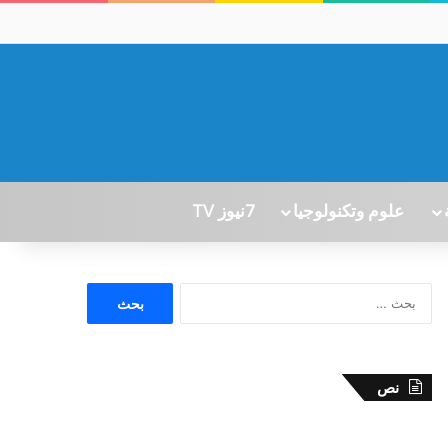
علوم وتكنولوجيا
7نيوز TV
ا
ل
ب
ح
ث
نص
ع
ن
: