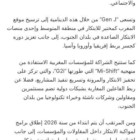
والاجتماعي.
وتسعى “Gen J” من خلال هذه الدينامية إلى ترسيخ موقع
المغرب كمختبر للابتكار في منطقة المتوسط وإحدى منصات
الابتكار الصاعدة في بلدان الجنوب، إلى جانب تعزيز دوره
كجسر يربط إفريقيا وأوروبا وآسيا.
كما ستتيح الشراكة للمؤسسات المغربية الاستفادة من
منهجية “Mi-Shift” التي طورتها “G2i”، والتي تركز على
تحفيز الابتكار والمرونة وتسريع تنفيذ المشاريع، فضلا عن
ربط الفاعلين المغاربة بشبكات دولية تضم مستثمرين
ومقاولين وشركات ناشئة وخبراء تكنولوجيا من بلدان
الجنوب.
ومن المرتقب أن يتم ابتداء من سنة 2026 إطلاق برامج
لمواكبة الابتكار داخل المقاولات والمؤسسات، إلى جانب
إعداد دراسات ومحتويات وتوصيات استراتيجية بشكل