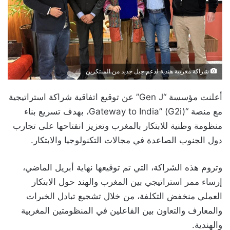
شراكة مغربية هندية لدعم جيل جديد من المبتكرين
أعلنت مؤسسة “Gen J” عن توقيع اتفاقية شراكة استراتيجية
مع منصة “Gateway to India” (G2i)، بهدف تسريع بناء
منظومة وطنية للابتكار بالمغرب وتعزيز انفتاحها على تجارب
دول الجنوب الصاعدة في مجالات التكنولوجيا والابتكار.
وتروم هذه الشراكة، التي تم توقيعها نهاية أبريل الماضي،
إرساء ممر استراتيجي بين المغرب والهند حول الابتكار
العملي منخفض التكلفة، من خلال تشجيع تبادل الخبرات
والمعارف والتعاون بين الفاعلين في المنظومتين المغربية
والهندية.