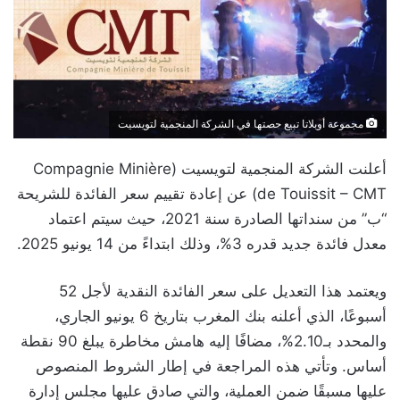
مجموعة أوبلاتا تبيع حصتها في الشركة المنجمية لتويسيت
أعلنت الشركة المنجمية لتويسيت (Compagnie Minière
de Touissit – CMT) عن إعادة تقييم سعر الفائدة للشريحة
“ب” من سنداتها الصادرة سنة 2021، حيث سيتم اعتماد
معدل فائدة جديد قدره 3%، وذلك ابتداءً من 14 يونيو 2025.
ويعتمد هذا التعديل على سعر الفائدة النقدية لأجل 52
أسبوعًا، الذي أعلنه بنك المغرب بتاريخ 6 يونيو الجاري،
والمحدد بـ2.10%، مضافًا إليه هامش مخاطرة يبلغ 90 نقطة
أساس. وتأتي هذه المراجعة في إطار الشروط المنصوص
عليها مسبقًا ضمن العملية، والتي صادق عليها مجلس إدارة