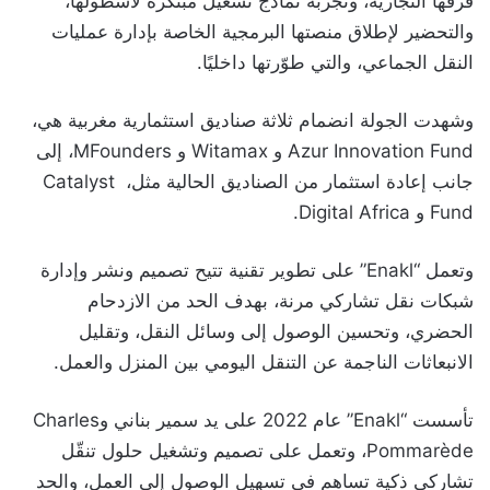
فرقها التجارية، وتجربة نماذج تشغيل مبتكرة لأسطولها،
والتحضير لإطلاق منصتها البرمجية الخاصة بإدارة عمليات
النقل الجماعي، والتي طوّرتها داخليًا.
وشهدت الجولة انضمام ثلاثة صناديق استثمارية مغربية هي،
Azur Innovation Fund و Witamax و MFounders، إلى
جانب إعادة استثمار من الصناديق الحالية مثل، Catalyst
Fund و Digital Africa.
وتعمل “Enakl” على تطوير تقنية تتيح تصميم ونشر وإدارة
شبكات نقل تشاركي مرنة، بهدف الحد من الازدحام
الحضري، وتحسين الوصول إلى وسائل النقل، وتقليل
الانبعاثات الناجمة عن التنقل اليومي بين المنزل والعمل.
تأسست “Enakl” عام 2022 على يد سمير بناني وCharles
Pommarède، وتعمل على تصميم وتشغيل حلول تنقّل
تشاركي ذكية تساهم في تسهيل الوصول إلى العمل، والحد