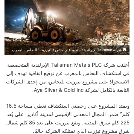
شركة Talisman الإيرلندية تستحوذ على مشروع "تيرزيت" للنحاس بالمغرب
أعلنت شركة Talisman Metals PLC الإيرلندية المتخصصة
في استكشاف النحاس بالمغرب عن توقيع اتفاقية تهدف إلى
الاستحواذ على مشروع تيرزيت للنحاس، من إحدى الشركات
التابعة بالكامل لشركة Aya Silver & Gold Inc.
ويمتد المشروع على رخصتي استكشاف تغطي مساحة 16.5
كلم² ضمن المجال المعدني الإقليمي لمدينة أكادير، على بُعد
225 كلم شرق المدينة. ويقع تيرزيت على بعد 85 كلم شمال
شرق مشروع تيزرت الذي تمتلكه الشركة حاليًا.