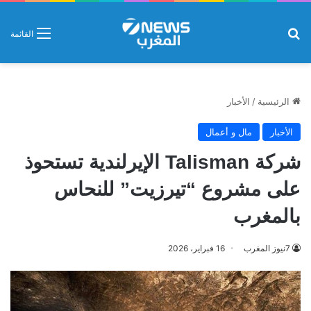
بحث عن
القائمة
الرئيسية
/
الأخبار
الأخبار
مال و أعمال
شركة Talisman الإيرلندية تستحوذ
على مشروع “تيرزيت” للنحاس
بالمغرب
7نيوز المغرب
16 فبراير، 2026