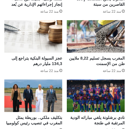
القاصرين من سبتة
إنجاز إجراءاتهم الإدارية عن بُعد
منذ 22 ساعة
منذ 22 ساعة
المغرب يسجل تسليم 8,22 ملايين
عجز السيولة البنكية يتراجع إلى
طن من الإسمنت
134,3 مليار درهم
منذ 22 ساعة
منذ 22 ساعة
نادي برشلونة يلغي مباراته الودية
بتكليف ملكي.. بوريطة يمثل
المرتقبة في طنجة
المغرب في تنصيب رئيس كولومبيا