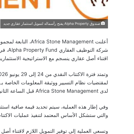
صندوق Alpha Property يفتح رأسماله لتمويل استثمار عقاري جديد
أعلنت one Management
اقتناء أصل عقاري ينسجم مع الاستراتيجية الاستثماري
لدى Africa Stone Management قبل الساعة الثانية عشرة زوالاً من آخر يوم من فترة الاكتتاب.
والتي ستشكل الأساس المعتمد لتنفيذ عمليات الاكتت
وتسعى العملية إلى توفير التمويل اللازم لاقتناء أص