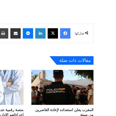
فيسبوك
‫X
لينكدإن
ماسنجر
مشاركة عبر البريد
شاركها
مقالات ذات صلة
المغرب يعلن استعداده لإعادة القاصرين
منصة رقمية جديدة
من سبتة
إجراءاتهم الإداري