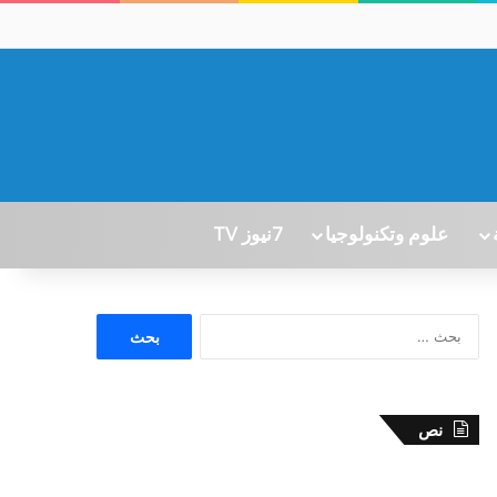
علوم وتكنولوجيا
7نيوز TV
ا
ل
ب
ح
ث
نص
ع
ن
: