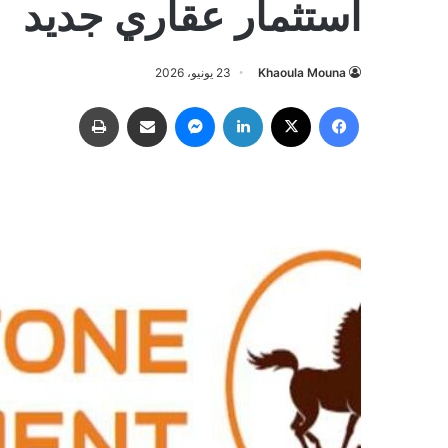
استثمار عقاري جديد
Khaoula Mouna
23 يونيو، 2026
فيسبوك
‫X
لينكدإن
ماسنجر
مشاركة عبر البريد
طباعة