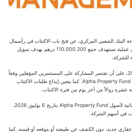
Africa St، التابعة لمجموعة البنك الشعبي المركزي، عن فتح باب الاكتتاب في رأسمال
شركة التوظيف العقاري Alpha Property Fund، في عملية تستهدف جمع 110.000.200 درهم بهدف تمويل
ة للشركة.
وتمتد فترة الاكتتاب النقدي من 24 إلى 29 يونيو 2026، على أن تقتصر المشاركة على المستثمرين المؤهلين وفقاً
لمقتضيات نظام التسيير ووثيقة المعلومات الخاصة بـ Alpha Property Fund. كما يتعين إيداع طلبات الاكتتاب
وفي إطار هذه العملية، سيتم تحديد قيمة صافية استثنائية لأصول Alpha Property Fund بتاريخ 6 يوليوز 2026،
اب في أسهم الشركة.
ل عقاري جديد، دون الكشف عن طبيعته أو موقعه أو قيمته. كما