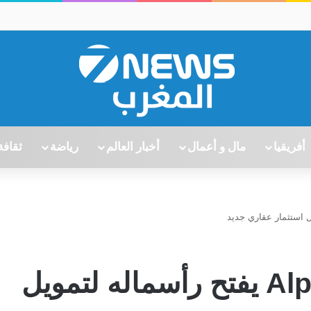
أفريقيا
مال و أعمال
أخبار العالم
رياضة
ثقافة
صندوق Alpha Property يفتح رأسماله لتمويل