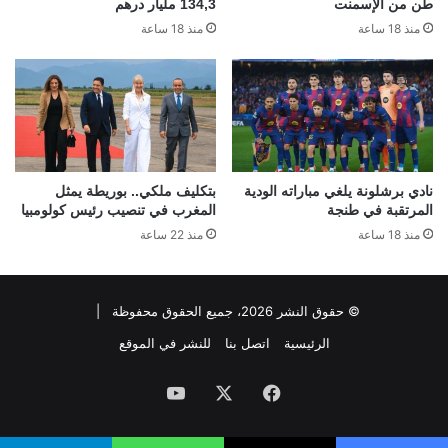
طن من الإسمنت
134,3 مليار درهم
منذ 18 ساعة
منذ 18 ساعة
نادي برشلونة يلغي مباراته الودية
بتكليف ملكي.. بوريطة يمثل
المرتقبة في طنجة
المغرب في تنصيب رئيس كولومبيا
منذ 18 ساعة
منذ 22 ساعة
© حقوق النشر 2026، جميع الحقوق محفوظة |
الرئيسية
اتصل بنا
للنشر في الموقع
فيسبوك
‫X
‫YouTube