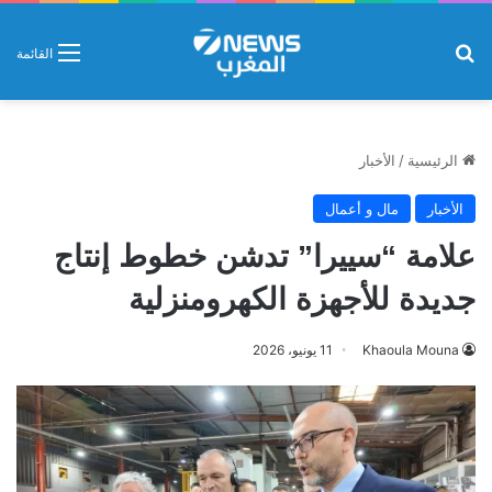
بحث عن
القائمة
الرئيسية
/
الأخبار
الأخبار
مال و أعمال
علامة “سييرا” تدشن خطوط إنتاج
جديدة للأجهزة الكهرومنزلية
Khaoula Mouna
11 يونيو، 2026