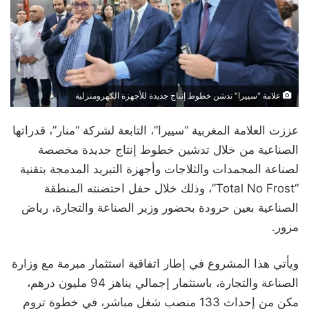
علامة "سييرا" تدشن خطوط إنتاج جديدة للأجهزة الكهرومنزلية
عززت العلامة المغربية “سييرا”، التابعة لشركة “منار”، قدراتها
الصناعية من خلال تدشين خطوط إنتاج جديدة مخصصة
لصناعة المجمدات والثلاجات وأجهزة التبريد المدمجة بتقنية
“Total No Frost”، وذلك خلال حفل احتضنته المنطقة
الصناعية بعين حرودة بحضور وزير الصناعة والتجارة، رياض
مزور.
ويأتي هذا المشروع في إطار اتفاقية استثمار مبرمة مع وزارة
الصناعة والتجارة، باستثمار إجمالي يناهز 94 مليون درهم،
مكن من إحداث 133 منصب شغل مباشر، في خطوة تروم