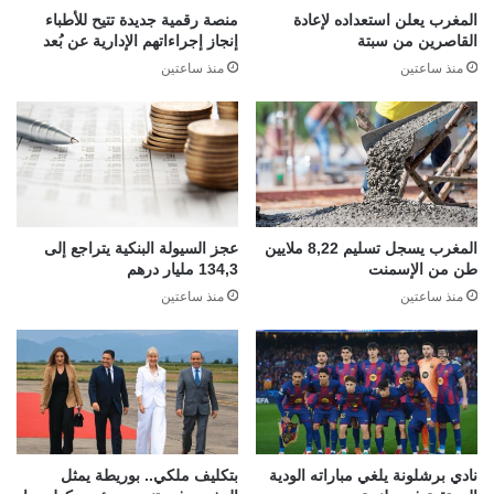
المغرب يعلن استعداده لإعادة
منصة رقمية جديدة تتيح للأطباء
القاصرين من سبتة
إنجاز إجراءاتهم الإدارية عن بُعد
منذ ساعتين
منذ ساعتين
المغرب يسجل تسليم 8,22 ملايين
عجز السيولة البنكية يتراجع إلى
طن من الإسمنت
134,3 مليار درهم
منذ ساعتين
منذ ساعتين
نادي برشلونة يلغي مباراته الودية
بتكليف ملكي.. بوريطة يمثل