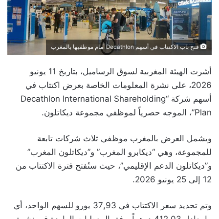
فتح باب الاكتتاب في أسهم Decathlon أمام موظفيها بالمغرب
أشرت الهيئة المغربية لسوق الرساميل، بتاريخ 11 يونيو
2026، على نشرة المعلومات الخاصة بعرض اكتتاب في
أسهم شركة “Decathlon International Shareholding
Plan”، الموجه حصرياً لموظفي مجموعة ديكاتلون.
ويشمل العرض بالمغرب موظفي ثلاث شركات تابعة
للمجموعة، وهي “ديكابرو المغرب” و”ديكاتلون المغرب”
و”ديكاتلون الدعم الإقليمي”، حيث ستُفتح فترة الاكتتاب من
12 إلى 25 يونيو 2026.
وتم تحديد سعر الاكتتاب في 37,93 يورو للسهم الواحد، أي