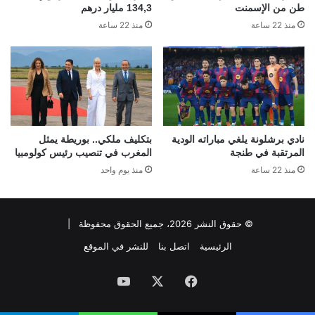
طن من الإسمنت
134,3 مليار درهم
منذ 22 ساعة
منذ 22 ساعة
نادي برشلونة يلغي مباراته الودية
بتكليف ملكي.. بوريطة يمثل
المرتقبة في طنجة
المغرب في تنصيب رئيس كولومبيا
منذ 22 ساعة
منذ يوم واحد
© حقوق النشر 2026، جميع الحقوق محفوظة |
الرئيسية
اتصل بنا
للنشر في الموقع
فيسبوك
‫X
‫YouTube