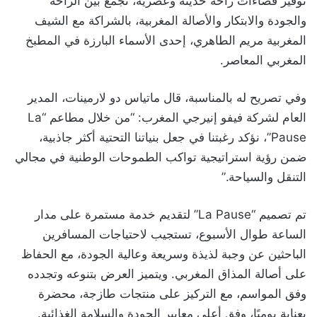
توفير فضاءات راحة حديثة وعصرية، تجمع بين الراحة
والجودة والابتكار والأصالة المغربية، بالشراكة مع الشيف
المغربية مريم الطاهري، إحدى الأسماء البارزة في المطبخ
المغربي المعاصر.
وفي تصريح له بالمناسبة، قال ماتياس دو لارمينات، المدير
العام لشركة فيفو إنيرجي المغرب: “من خلال مطاعم “La
Pause”، نؤكد رغبتنا في جعل بنياتنا التحتية أكثر جاذبية،
ضمن رؤية استراتيجية تواكب الطموحات الوطنية في مجالي
التنقل والسياحة.”
تم تصميم “La Pause” لتقديم خدمة مستمرة على مدار
الساعة طوال الأسبوع، تستجيب لاحتياجات المسافرين
الباحثين عن وجبة لذيذة وسريعة وعالية الجودة، مع الحفاظ
على أصالة المذاق المغربي. ويتميز العرض بتنوعه وتجدده
وفق المواسم، مع التركيز على منتجات طازجة، محضرة
بعناية يوميًا، وفق أعلى معايير الجودة والسلامة الغذائية.