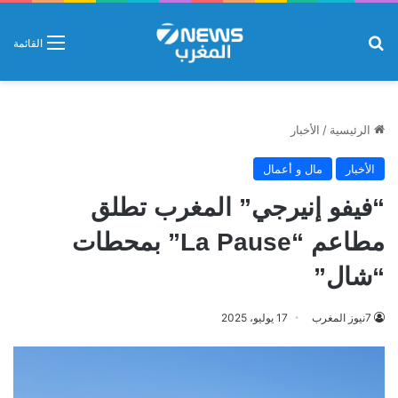
بحث عن
القائمة
الرئيسية
/
الأخبار
الأخبار
مال و أعمال
“فيفو إنيرجي” المغرب تطلق
مطاعم “La Pause” بمحطات
“شال”
7نيوز المغرب
17 يوليو، 2025