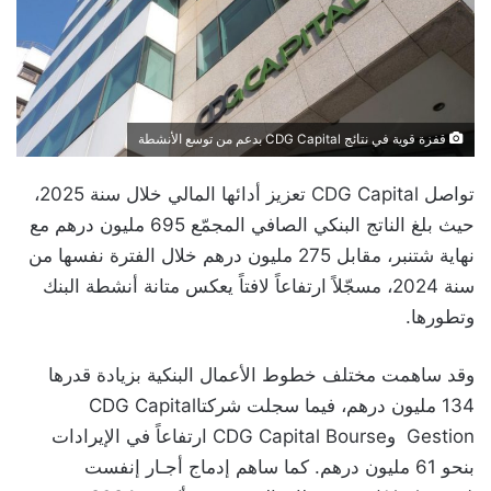
قفزة قوية في نتائج CDG Capital بدعم من توسع الأنشطة
تواصل CDG Capital تعزيز أدائها المالي خلال سنة 2025،
حيث بلغ الناتج البنكي الصافي المجمّع 695 مليون درهم مع
نهاية شتنبر، مقابل 275 مليون درهم خلال الفترة نفسها من
سنة 2024، مسجّلاً ارتفاعاً لافتاً يعكس متانة أنشطة البنك
وتطورها.
وقد ساهمت مختلف خطوط الأعمال البنكية بزيادة قدرها
134 مليون درهم، فيما سجلت شركتاCDG Capital
Gestion وCDG Capital Bourse ارتفاعاً في الإيرادات
بنحو 61 مليون درهم. كما ساهم إدماج أجـار إنفست