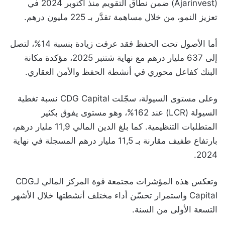
(Ajarinvest) ضمن نطاق التقويم منذ أكتوبر 2024 في
تعزيز النمو، من خلال مساهمة تقدَّر بـ 225 مليون درهم.
أما الأصول تحت الحفظ فقد عرفت زيادة بنسبة 14%، لتصل
إلى 637 مليار درهم مع نهاية شتنبر 2025، مؤكدة مكانة
البنك كفاعل محوري في أنشطة الحفظ والأمن العقاري.
وعلى مستوى السيولة، سجّلت CDG Capital نسبة تغطية
السيولة (LCR) عند 162%، وهو مستوى يفوق بكثير
المتطلبات التنظيمية. كما بلغ الدين المالي 11,9 مليار درهم،
بارتفاع طفيف مقارنة بـ 11,5 مليار درهم المسجلة في نهاية
2024.
وتعكس هذه المؤشرات مجتمعة قوة المركز المالي لـCDG
Capital واستمرار تحسّن أداء مختلف أنشطتها خلال الأشهر
التسعة الأولى من السنة.