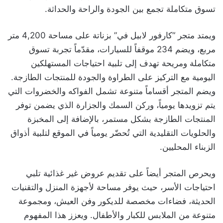
تسوق متكاملة تجمع بين الجودة والراحة والحداثة.
ويمتد متجر “كارفور لابيل في” بزناتة على مساحة 4,200 متر
مربع، ويضم 234 موقفاً للسيارات، مقدّماً تجربة تسوق
متكاملة ومريحة تهدف إلى تلبية احتياجات المستهلكين
اليومية مع التركيز على الطراوة والجودة للمنتجات الطازجة.
ويضم المتجر أقساماً متنوعة تشمل الفواكه والخضروات التي
يتم تزويدها يومياً، وركن السمك والجزارة الذي يضمن توفر
المنتجات الطازجة بشكل مستمر، بالإضافة إلى المخبزة
والحلويات التقليدية التي تُحضّر يومياً في الموقع لتلبية أذواق
الزبناء المحليين.
ويحرص المتجر أيضاً على تقديم عروض غير غذائية تلبي
احتياجات الأسر، حيث يوفر مساحة لأجهزة المنزل والتقنيات
الحديثة، فضاءات مخصصة للديكور وفن العيش، ومجموعة
متنوعة من الملابس للكبار والأطفال. ويعزز هذا المفهوم