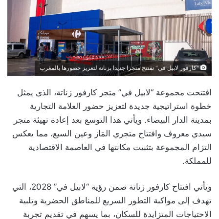
"كارفور لابيل في" تفتتح متجرا جديدا بزناتة لتعزيز حضورها بالمغرب
افتتحت مجموعة “لابيل في” متجر كارفور زناتة، الذي يمثل
خطوة استراتيجية جديدة لتعزيز حضور العلامة التجارية
بمدينة الدار البيضاء. ويأتي هذا التوسع بعد إعادة تهيئة متجر
سيدي معروف وافتتاح متجري المَاز وعين السبع، مما يعكس
التزام المجموعة بتثبيت مكانتها في العاصمة الاقتصادية
للمملكة.
ويأتي افتتاح كارفور زناتة ضمن رؤية “لابيل في” 2028، التي
تهدف إلى مواكبة التطور السريع للمناطق الحضرية وتلبية
الاحتياجات المتزايدة للسكان، بما يسهم في تقديم تجربة