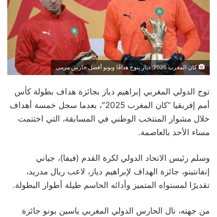
كان المغرب 2025: دياز يتوج هدافًا وبونو أفضل حارس مرمى
توج الدولي المغربي إبراهيم دياز بجائزة هداف بطولة كأس
أمم إفريقيا “كان المغرب 2025″، بعدما سجل خمسة أهداف
خلال مشوار المنتخب الوطني في المسابقة، التي اختتمت
مساء الأحد بالعاصمة.
وسلم رئيس الاتحاد الدولي لكرة القدم (فيفا)، جياني
إنفانتينو، جائزة الهداف لإبراهيم دياز، لاعب ريال مدريد،
تقديرًا لمستواه المتميز وأدائه الحاسم طيلة أطوار البطولة.
من جهته، نال الحارس الدولي المغربي ياسين بونو جائزة