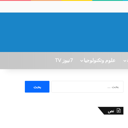
علوم وتكنولوجيا
7نيوز TV
ا
ل
ب
ح
ث
نص
ع
ن
: