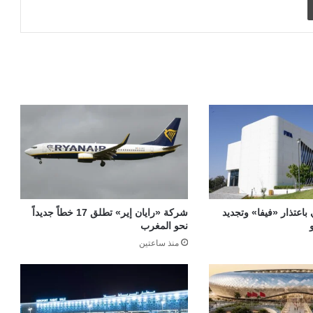
 باعتذار «فيفا» وتجديد
شركة «رايان إير» تطلق 17 خطاً جديداً
نحو المغرب
منذ ساعتين