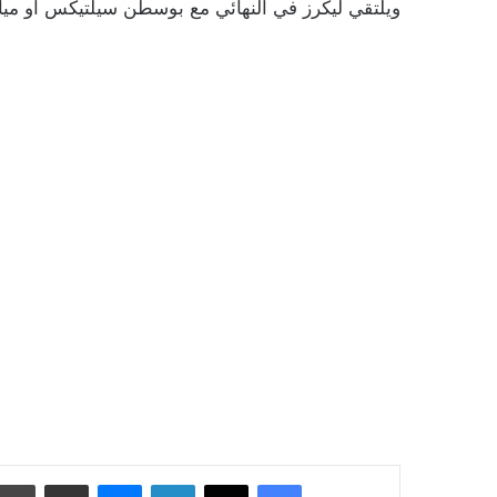
ويلتقي ليكرز في النهائي مع بوسطن سيلتيكس أو ميام
فيسبوك
‫X
لينكدإن
ماسنجر
مشاركة عبر البريد