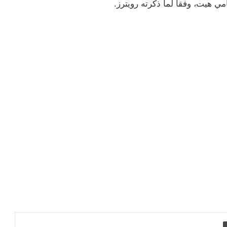
ي هيت، وفقا لما ذكرته رويترز.
طباعة