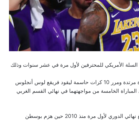
السلة الأمريكي للمحترفين لأول مرة في عشر سنوات وذلك
وأحرز ليبرون جيمس 38 نقطة واستحوذ على 16 كرة مرتدة ومرر 10 كرات حاسمة ليقود فريقع لوس أنجلوس
فوزه 117-107 على ناغتس في المباراة الخامسة من مواجهتهما في نهائي القسم الغربي
وسجل أنطوني ديفيز 27 نقطة لصالح ليكرز، الذي بلغ نهائي الدوري لأول مرة منذ 2010 حين هزم بوسطن