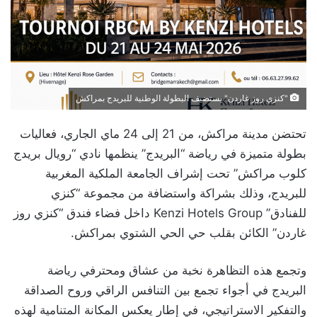
"كنزي روز غاردن" يستضيف البطولة الوطنية للبريدج بمراكش
تحتضن مدينة مراكش، من 21 إلى 24 ماي الجاري، فعاليات
بطولة متميزة في رياضة “البريدج” ينظمها نادي “رويال بريدج
كلوب مراكش” تحت إشراف الجامعة الملكية المغربية
للبريدج، وذلك بشراكة واستضافة من مجموعة “كنزي
للفنادق” Kenzi Hotels Group داخل فضاء فندق “كنزي روز
غاردن” الكائن بقلب حي الحي الشتوي بمراكش.
وتجمع هذه التظاهرة نخبة من عشاق ومحترفي رياضة
البريدج في أجواء تجمع بين التنافس الراقي وروح الصداقة
والتفكير الاستراتيجي، في إطار يعكس المكانة المتنامية لهذه