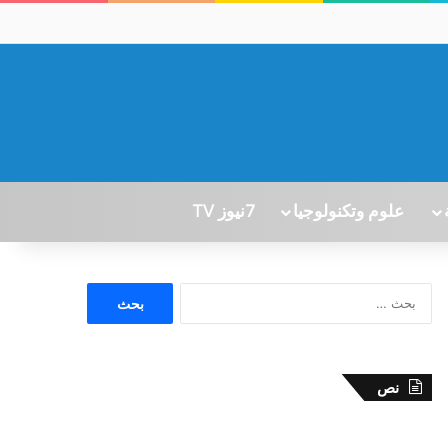
علوم وتكنولوجيا
7نيوز TV
ا
ل
ب
ح
ث
نص
ع
ن
: