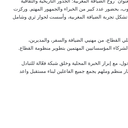
قت أولى الجلسات، الخميس 22 يناير 2026، بعنوان “روح الضيافة المغربية: الجذور التاريخية والثقافية
تيوب، بحضور عدد كبير من الخبراء والجمهور المهتم. وركزت
تي تشكل تجربة الضيافة المغربية، وأسست لحوار ثري وشامل
Moroccan Hospitali جميع فاعلي القطاع، من مهنيي الضيافة والسفر، والمديرين،
ب الشركاء المؤسساتيين المهتمين بتطوير منظومة القطاع.
ل، مع إبراز الخبرة المحلية وخلق شبكة فعّالة للتبادل
ار منظم وملهم يجمع جميع الفاعلين لبناء مستقبل واعد