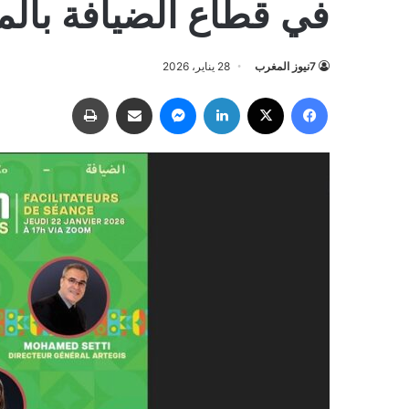
في قطاع الضيافة بال
7نيوز المغرب
28 يناير، 2026
فيسبوك
‫X
لينكدإن
ماسنجر
مشاركة عبر البريد
طباعة