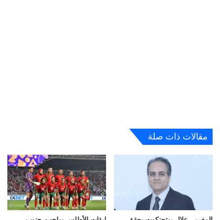
مقالات ذات صلة
المغربي علال بوتجنكوت يحقق
لبؤات الأطلس يواجهن جنوب