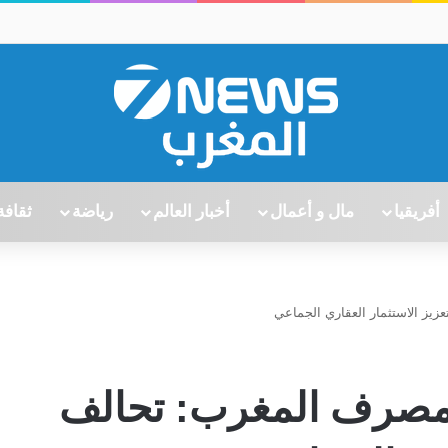
أفريقيا
مال و أعمال
أخبار العالم
رياضة
ثقافة
ة “Ynexis” ومصرف المغرب: تحالف