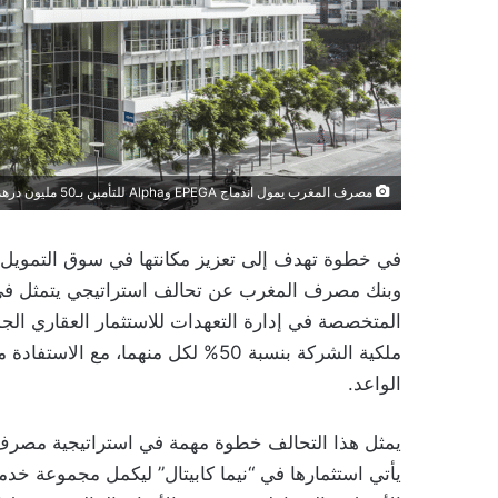
مصرف المغرب يمول اندماج EPEGA وAlpha للتأمين بـ50 مليون درهم
وبنك مصرف المغرب عن تحالف استراتيجي يتمثل في ا
المتخصصة في إدارة التعهدات للاستثمار العقاري الج
ملكية الشركة بنسبة 50% لكل منهما، م
الواعد.
يمثل هذا التحالف خطوة مهمة في استراتيجية مصرف 
يأتي استثمارها في “نيما كابيتال” ليكمل مجموعة خدم