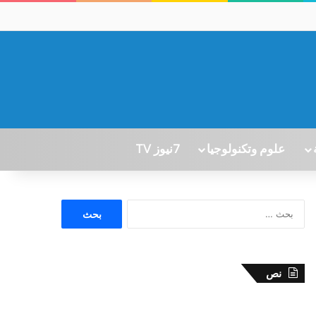
علوم وتكنولوجيا
7نيوز TV
ا
ل
ب
ح
ث
نص
ع
ن
: