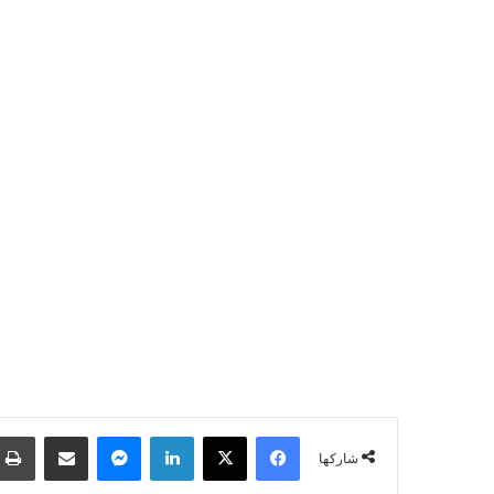
فيسبوك
‫X
لينكدإن
ماسنجر
مشاركة عبر البريد
شاركها