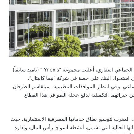
في خطوة تهدف إلى تعزيز مكانتها في سوق التمويل الجماعي العقاري، أعلنت مجموعة “Ynexis ” (ياميد سابقاً)
ستحواذ البنك على حصة في شركة “نيما كابيتال”،
ماعي. وفي انتظار الموافقات التنظيمية، سيتقاسم الطرفان
ع الاستفادة من خبراتهما التكميلية لدفع عجلة النمو في هذا القطاع
المغرب لتوسيع نطاق خدماتها المصرفية الاستثمارية، حيث
اتها الحالية التي تشمل، أنشطة أسواق رأس المال، وإدارة