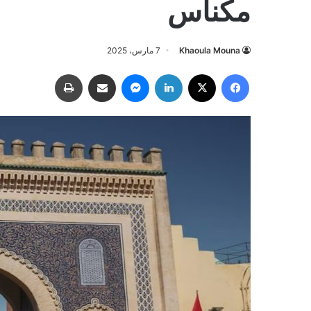
مكناس
Khaoula Mouna
7 مارس، 2025
فيسبوك
‫X
لينكدإن
ماسنجر
مشاركة عبر البريد
طباعة