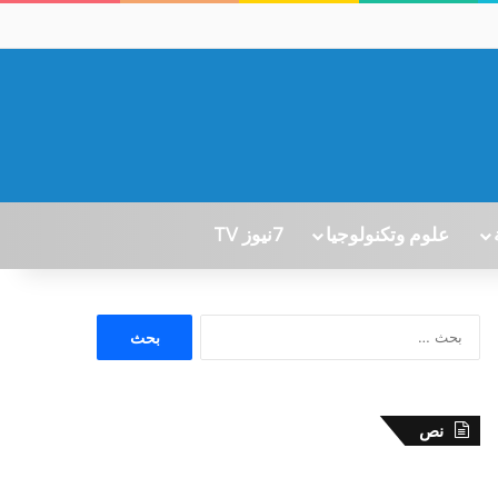
علوم وتكنولوجيا
7نيوز TV
ا
ل
ب
ح
ث
نص
ع
ن
: