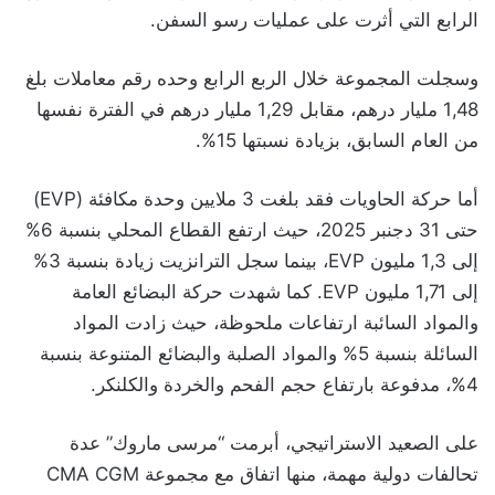
الرابع التي أثرت على عمليات رسو السفن.
وسجلت المجموعة خلال الربع الرابع وحده رقم معاملات بلغ
1,48 مليار درهم، مقابل 1,29 مليار درهم في الفترة نفسها
من العام السابق، بزيادة نسبتها 15%.
أما حركة الحاويات فقد بلغت 3 ملايين وحدة مكافئة (EVP)
حتى 31 دجنبر 2025، حيث ارتفع القطاع المحلي بنسبة 6%
إلى 1,3 مليون EVP، بينما سجل الترانزيت زيادة بنسبة 3%
إلى 1,71 مليون EVP. كما شهدت حركة البضائع العامة
والمواد السائبة ارتفاعات ملحوظة، حيث زادت المواد
السائلة بنسبة 5% والمواد الصلبة والبضائع المتنوعة بنسبة
4%، مدفوعة بارتفاع حجم الفحم والخردة والكلنكر.
على الصعيد الاستراتيجي، أبرمت “مرسى ماروك” عدة
تحالفات دولية مهمة، منها اتفاق مع مجموعة CMA CGM