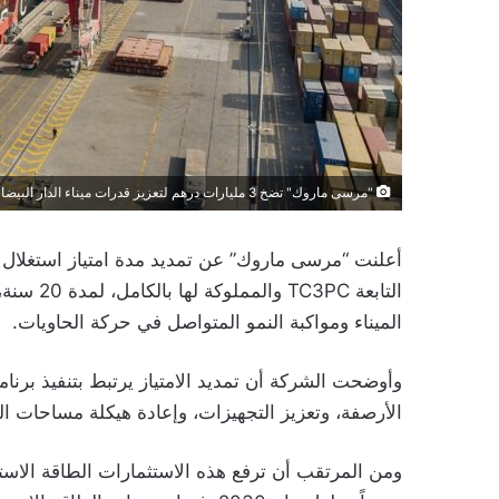
"مرسى ماروك" تضخ 3 مليارات درهم لتعزيز قدرات ميناء الدار البيضاء
التابعة C
الميناء ومواكبة النمو المتواصل في حركة الحاويات.
الأرصفة، وتعزيز التجهيزات، وإعادة هيكلة مساحات الت