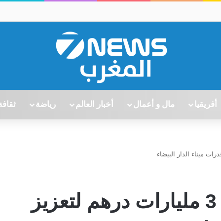
أفريقيا
مال و أعمال
أخبار العالم
رياضة
ثقافة
“مرسى ماروك” تضخ 3 مليارات درهم لتعزيز