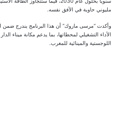
سنوياً بحلول عام 2030، فيما ستتجاوز
مليوني حاوية في الأفق نفسه.
وأكدت “مرسى ماروك” أن هذا البرنامج يندرج ضمن است
الأداء التشغيلي لمحطاتها، بما يدعم مكانة ميناء الدار
اللوجستية والمينائية للمغرب.