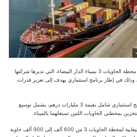
أعلنت “مرسى ماروك” عن تمديد مدة امتياز استغلال محطة الحاويات 3 بميناء الدار البيضاء، التي تديرها شركتها
TC3P والمملوكة لها بالكامل، لمدة 20 سنة، وذلك في إطار برنامج استثماري يهدف إلى تعزيز قدرات
وأوضحت الشركة أن تمديد الامتياز يرتبط بتنفيذ برنامج استثماري شامل بقيمة 3 مليارات درهم، يشمل توسيع
خزين بمحطتي الحاويات اللتين تستغلهما بالميناء.
ومن المرتقب أن ترفع هذه الاستثمارات الطاقة الاستيعابية لمحطة الحاويات 3 من 600 ألف إلى 900 ألف حاوية