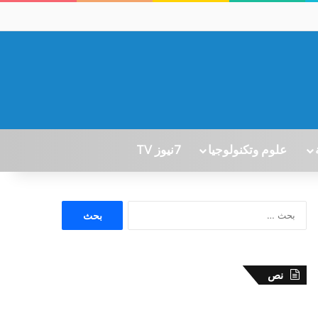
علوم وتكنولوجيا
7نيوز TV
ا
ل
ب
ح
ث
نص
ع
ن
: