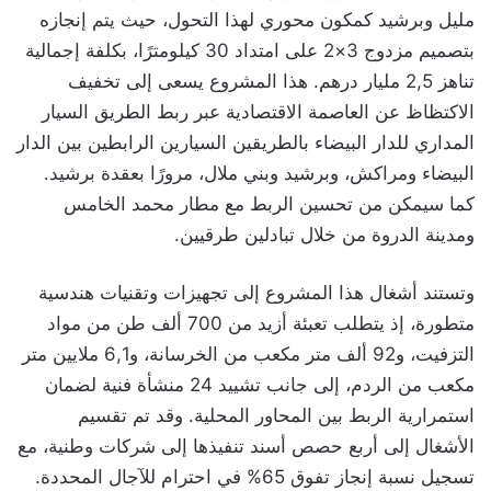
مليل وبرشيد كمكون محوري لهذا التحول، حيث يتم إنجازه
بتصميم مزدوج 3×2 على امتداد 30 كيلومترًا، بكلفة إجمالية
تناهز 2,5 مليار درهم. هذا المشروع يسعى إلى تخفيف
الاكتظاظ عن العاصمة الاقتصادية عبر ربط الطريق السيار
المداري للدار البيضاء بالطريقين السيارين الرابطين بين الدار
البيضاء ومراكش، وبرشيد وبني ملال، مرورًا بعقدة برشيد.
كما سيمكن من تحسين الربط مع مطار محمد الخامس
ومدينة الدروة من خلال تبادلين طرقيين.
وتستند أشغال هذا المشروع إلى تجهيزات وتقنيات هندسية
متطورة، إذ يتطلب تعبئة أزيد من 700 ألف طن من مواد
التزفيت، و92 ألف متر مكعب من الخرسانة، و6,1 ملايين متر
مكعب من الردم، إلى جانب تشييد 24 منشأة فنية لضمان
استمرارية الربط بين المحاور المحلية. وقد تم تقسيم
الأشغال إلى أربع حصص أسند تنفيذها إلى شركات وطنية، مع
تسجيل نسبة إنجاز تفوق 65% في احترام للآجال المحددة.