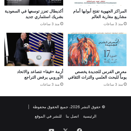
المراكز الجهوية تفتح أبوابها أمام
أكديطال تعزز توسعها في السعودية
مشاريع مغاربة العالم
بشريك استثماري جديد
منذ 3 ساعات
منذ 3 ساعات
معرض الفرس للجديدة يخصص
أزمة «فيفا» تتصاعد والاتحاد
يوماً للبحث العلمي والتراث الثقافي
الأوروبي يرفض التراجع
منذ 3 ساعات
منذ 3 ساعات
© حقوق النشر 2026، جميع الحقوق محفوظة |
الرئيسية
اتصل بنا
للنشر في الموقع
فيسبوك
‫X
‫YouTube