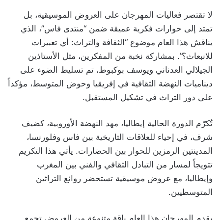
لا تقتصر فعاليات المهرجان على العروض الموسيقية، بل
تمتد إلى حوارات فكرية عميقة ضمن “منتدى فاس”، الذي
يناقش هذا العام موضوع “الثقافة والتراث: أي تعبيرات
للانبعاث؟”. بمشاركة نخبة من المفكرين، مثل الأستاذين
الجيلالي العدناني ويوسف بوكبوط، تم تسليط الضوء على
ديناميات النهضة الثقافية في إفريقيا وحوض المتوسط، مؤكداً
على دور التراث في تشكيل المستقبل.
تُكرّم الدورة الحالية إيطاليا، مهد النهضة الأوروبية، كضيف
شرف، في إحياء للعلاقات التاريخية بين فاس وفلورنسا،
المدينتين الرمزين للحوار بين الحضارات. يأتي هذا التكريم
تتويجاً لمسار من التبادل الثقافي والفني بين المغرب
وإيطاليا، مع عروض موسيقية تستحضر روائع التراثين
المتوسطيين.
يقدم المهرجان هذا العام باقة متنوعة من العروض تجمع