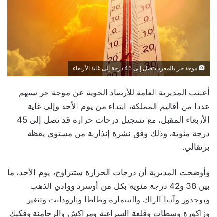
موجة حر بالمغرب تصل إلى 45 درجة إلى غاية الأربعاء
أعلنت المديرية العامة للأرصاد الجوية عن موجة حر ستهم
عددا من أقاليم المملكة، ابتداء من يوم الأحد وإلى غاية
الأربعاء المقبل، مع تسجيل درجات حرارة قد تصل إلى 45
درجة مئوية، وذلك وفق نشرة إنذارية من مستوى يقظة
برتقالي.
وأوضحت المديرية أن درجات الحرارة ستتراوح، يوم الأحد، ما
بين 38 و42 درجة مئوية بكل من أوسرد ووادي الذهب
وبوجدور وآسا الزاك والسمارة وطاطا وتارودانت وتنغير
وزاكورة وسطات وقلعة السراغنة ومراكش والرحامنة وفكيك